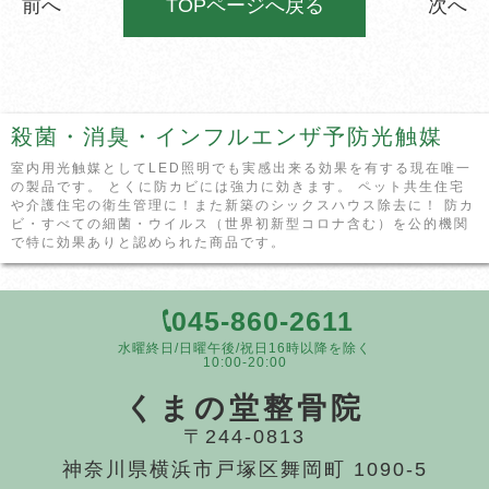
前へ
TOPページへ戻る
次へ
殺菌・消臭・インフルエンザ予防光触媒
室内用光触媒としてLED照明でも実感出来る効果を有する現在唯一
の製品です。 とくに防カビには強力に効きます。 ペット共生住宅
や介護住宅の衛生管理に！また新築のシックスハウス除去に！ 防カ
ビ・すべての細菌・ウイルス（世界初新型コロナ含む）を公的機関
で特に効果ありと認められた商品です。
045-860-2611
水曜終日/日曜午後/祝日16時以降を除く
10:00-20:00
くまの堂整骨院
〒244-0813
神奈川県横浜市戸塚区舞岡町 1090-5