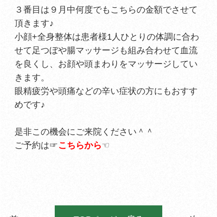
３番目は９月中何度でもこちらの金額でさせて
頂きます♪
小顔+全身整体は患者様1人ひとりの体調に合わ
せて足つぼや腸マッサージも組み合わせて血流
を良くし、お顔や頭まわりをマッサージしてい
きます。
眼精疲労や頭痛などの辛い症状の方にもおすす
めです♪
是非この機会にご来院ください＾＾
ご予約は☞
こちらから
☜