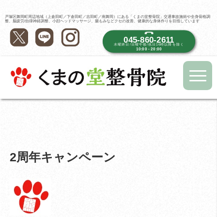
戸塚区舞岡町周辺地域（上倉田町／下倉田町／吉田町／南舞岡）にある「くまの堂整骨院」交通事故施術や全身骨格調
整、脳疲労/自律神経調整、小顔ヘッドマッサージ、腸もみなどクセの改善、健康的な身体作りを目指しています
045-860-2611
水曜終日/日曜午後/祝日16時以降を除く
10:00 - 20:00
2周年キャンペーン