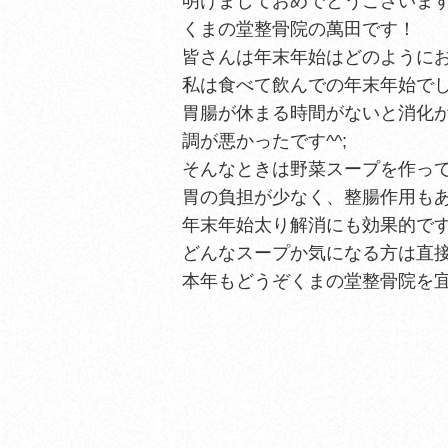
明けましておめでとうございま
くまの堂整骨院の萬田です！
皆さんは年末年始はどのように
私は食べて飲んでの年末年始でした
胃腸が休まる時間がないと消化
調が悪かったです^^;
そんなときは野菜スープを作っ
胃の負担が少なく、整腸作用も
年末年始太り解消にも効果的で
どんなスープか気になる方は直接
本年もどうぞくまの堂整骨院を