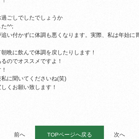
す！
お過ごしでしたでしょうか
^^;
が追い付かずに体調も悪くなります。実際、私は年始に
て朝晩に飲んで体調を戻したりします！
あるのでオススメですよ！
す！
私に聞いてくださいね(笑)
宜しくお願い致します！
前へ
TOPページへ戻る
次へ