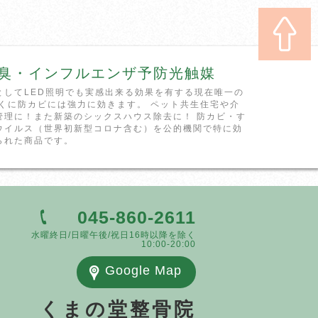
臭・インフルエンザ予防光触媒
としてLED照明でも実感出来る効果を有する現在唯一の
とくに防カビには強力に効きます。 ペット共生住宅や介
管理に！また新築のシックスハウス除去に！ 防カビ・す
ウイルス（世界初新型コロナ含む）を公的機関で特に効
られた商品です。
045-860-2611
水曜終日/日曜午後/祝日16時以降を除く
10:00-20:00
Google Map
くまの堂整骨院