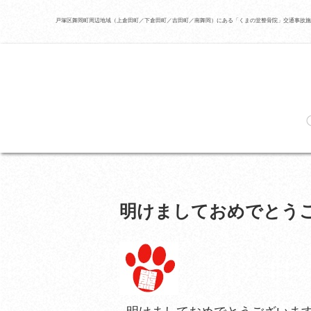
戸塚区舞岡町周辺地域（上倉田町／下倉田町／吉田町／南舞岡）にある「くまの堂整骨院」交通事故施
明けましておめでとう