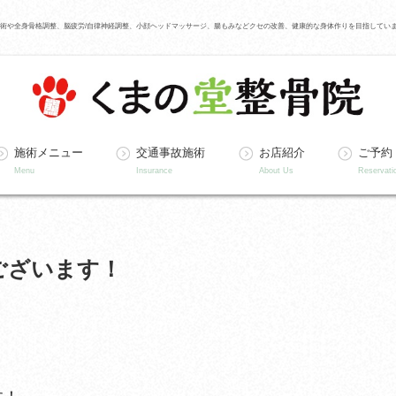
術や全身骨格調整、脳疲労/自律神経調整、小顔ヘッドマッサージ、腸もみなどクセの改善、健康的な身体作りを目指してい
施術メニュー
交通事故施術
お店紹介
ご予約
Menu
Insurance
About Us
Reservati
ございます！